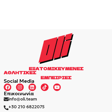
ΕΞΑΤΟΜΙΚΕΥΜΈΝΕΣ
Α
Θ
Λ
Η
Τ
Ι
Κ
Ε
Σ
ΕΜΠΕΙΡΙΕΣ
Social Media
Επικοινωνία
info@oli.team
+30 210 6822075